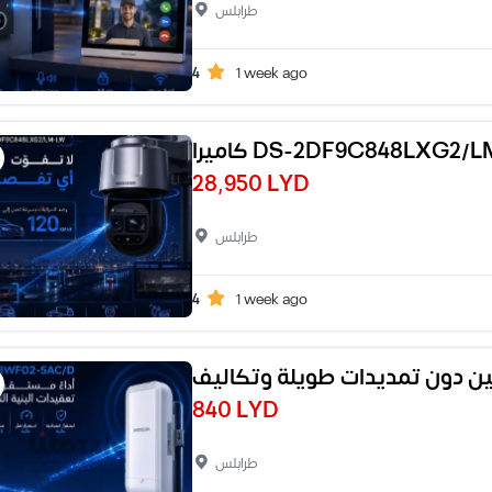
طرابلس
4
1 week ago
28,950 LYD
طرابلس
4
1 week ago
ن دون تمديدات طويلة وتكاليف
840 LYD
طرابلس