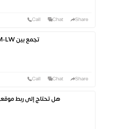
Call
Chat
Share
كاميرا DS-2DF9C848LXG2/LM-LW تجمع بين
Call
Chat
Share
هل تحتاج إلى ربط موقعي