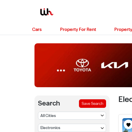
Cars
Property For Rent
Property
Ele
Search
Save Search