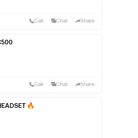
Call
Chat
Share
ا SONY C500
Call
Chat
Share
HEADSET 🔥