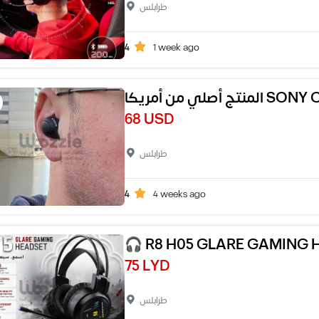
طرابلس
4
1 week ago
لمنتج أصلي من أمريكا
68 USD
طرابلس
4
4 weeks ago
🎧 R8 H05 GLARE GAMING 
75 LYD
طرابلس