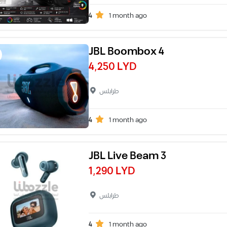
4
1 month ago
JBL Boombox 4
4,250 LYD
طرابلس
4
1 month ago
JBL Live Beam 3
1,290 LYD
طرابلس
4
1 month ago