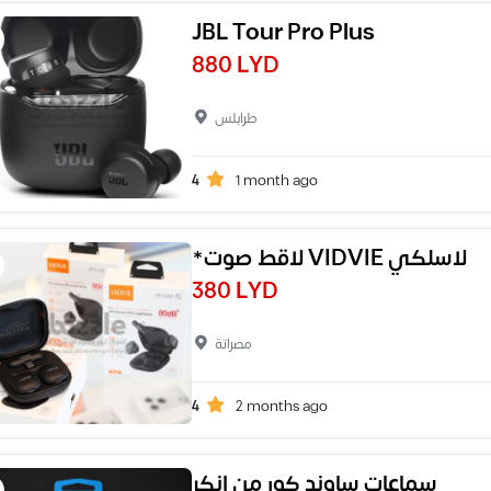
JBL Tour Pro Plus
880 LYD
طرابلس
4
1 month ago
*لاقط صوت VIDVIE لاسلكي
380 LYD
مصراتة
4
2 months ago
سماعات ساوند كور من انكر