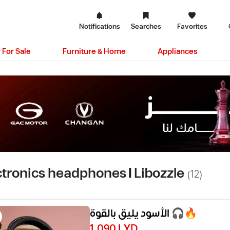
Notifications
Searches
Favorites
 For Sale
Furniture & Home
Appliances
ctronics headphones | Libozzle
(12)
الأسود يليق بالقوة 🎧🔥
1,090 LYD