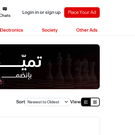
Login in or sign up
Place Your Ad
Chats
Electronics
Society
Other Ads
Sort
View