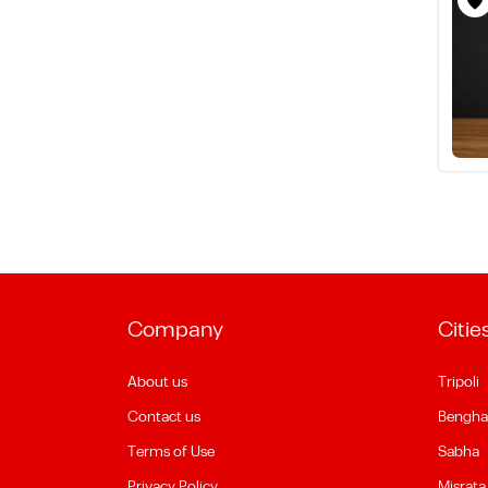
Company
Citie
About us
Tripoli
Contact us
Bengha
Terms of Use
Sabha
Privacy Policy
Misrata