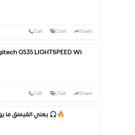
Call
Chat
Share
خفيفة على رأسك 🎧  Logitech G535 LIGHTSPEED Wi
Call
Chat
Share
سماعة HyperX Cloud II يعني القيمنق ما يوقفش 🎧🔥