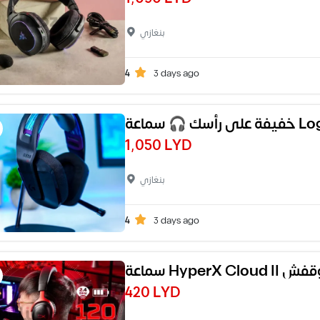
بنغازي
4
3 days ago
سماعة
1,050 LYD
بنغازي
4
3 days ago
420 LYD