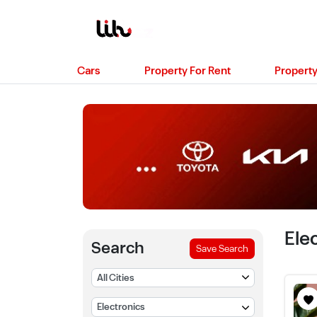
Cars
Property For Rent
Property
Ele
Search
Save Search