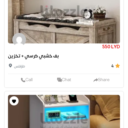
550 LYD
بف خشبي كرسي + تخزين
4
طرابلس
Call
Chat
Share