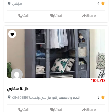
4
طرابلس
Call
Chat
Share
110 LYD
خزانة سفاري
5
للحجز والاستفسار التواصل على واتساب0945038957
Call
Chat
Share