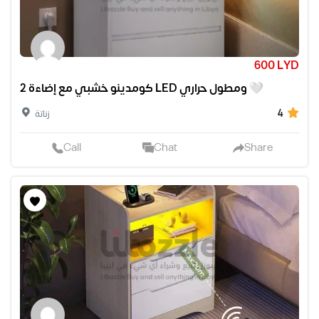
600 LYD
2 كومدينو خشبي مع إضاءة LED ومطول حراري 🤍
4
زناتة
Call
Chat
Share