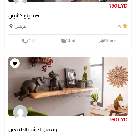
750 LYD
كمدينو خشبي
4
طرابلس
Call
Chat
Share
160 LYD
رف من الخشب الطبيعي