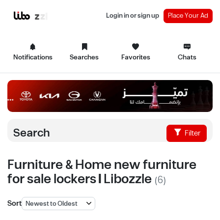
Login in or sign up
Place Your Ad
Notifications
Searches
Favorites
Chats
Search
Filter
Furniture & Home new furniture
for sale lockers | Libozzle
(6)
Sort