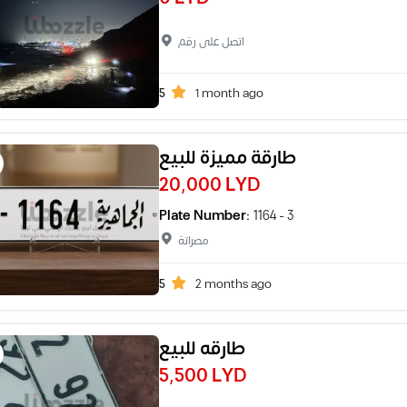
اتصل على رقم
5
1 month ago
طارقة مميزة للبيع
20,000 LYD
Plate Number:
1164 - 3
مصراتة
5
2 months ago
طارقه للبيع
5,500 LYD