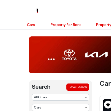
Cars
Property For Rent
Property
Car
Search
Save Search