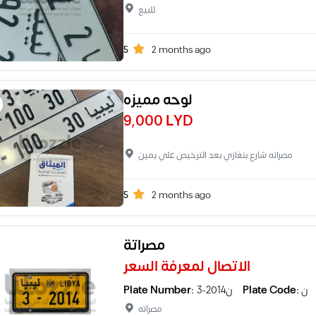
للبيع
5
2 months ago
لوحه مميزه
9,000 LYD
مصراته شارع بنغازي بعد الترخيص علي يمين
5
2 months ago
مصراتة
الاتصال لمعرفة السعر
Plate Number:
3-2014ن
Plate Code:
ن
مصراته