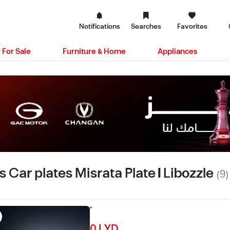
Notifications
Searches
Favorites
 For Sale
Furniture & Home
Appliances
s Car plates Misrata Plate | Libozzle
(9)
0 LYD