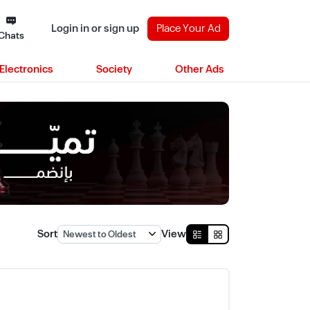
Login in or sign up
Place Your Ad
Chats
Electronics
Society
Other Ads
Sort
View