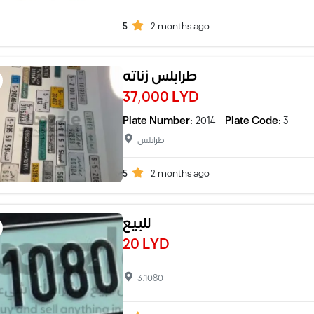
5
2 months ago
طرابلس زناته
37,000 LYD
Plate Number:
2014
Plate Code:
3
طرابلس
5
2 months ago
للبيع
20 LYD
3:1080