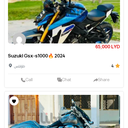
65,000 LYD
Suzuki Gsx-s1000🔥 2024
4
طرابلس
Call
Chat
Share