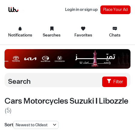
Login in or sign up
Place Your Ad
Notifications
Searches
Favorites
Chats
Search
Filter
Cars Motorcycles Suzuki | Libozzle
(5)
Sort