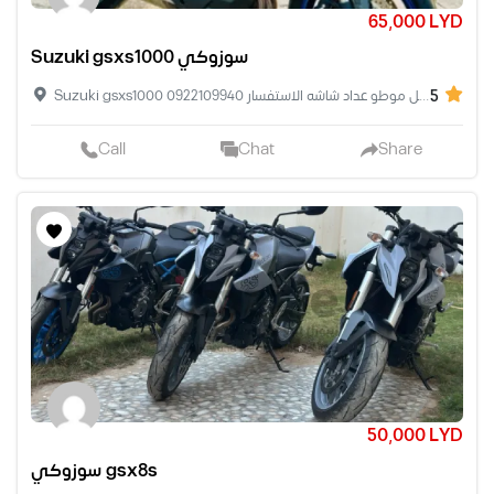
65,000 LYD
Suzuki gsxs1000 سوزوكي
5
Suzuki gsxs1000 موديل 2024 مسافه 1000كيلو مرطو اصفار زوز مفتاح موطو الوكيل لون ازرق بي ابيض فل موطو عداد شاشه الاستفسار 0922109940
Call
Chat
Share
50,000 LYD
سوزوكي gsx8s