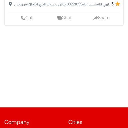
5
سوزوكي gsx8s اصفار رساله مفتوحه موديل 2024 موطو الوكيل اللون اسمنتي - اسود بي ازرق الاستفسار 0922109940 كاش و حواله البيع
Call
Chat
Share
Company
Cities