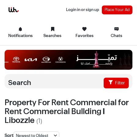
Login in or sign up
Place Your Ad
Notifications
Searches
Favorites
Chats
Search
Filter
Property For Rent Commercial for
Rent Commercial Bullding |
Libozzle
(1)
Sort