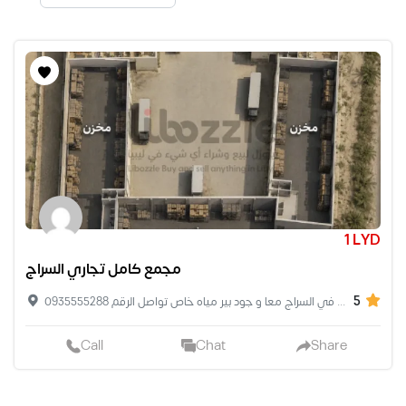
1 LYD
مجمع كامل تجاري السراج
5
مجمع كامل مخازن متكون من عدد 3 مخازن و 10 وشقق وعدد 2 استيديو ارضيات و 2 باب خاص و موقف السيارات معا باب مغلق في السراج معا و جود بير مياه خاص تواصل الرقم 0935555288
Call
Chat
Share