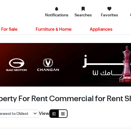
Notifications
Searches
Favorites
 For Sale
Furniture & Home
Appliances
perty For Rent Commercial for Rent Sh
View