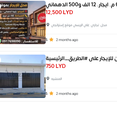
12,500 LYD
محل. تجاري. علي الريسي موقع إستراتجي
5
2 months ago
 للإيجار على #الطريق_الرئيسية
750 LYD
المنشيه
5
2 months ago