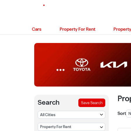
Cars
Property For Rent
Property
Pro
Search
Save Search
Sort