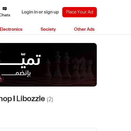
Login in or sign up
Place Your Ad
Chats
Electronics
Society
Other Ads
op | Libozzle
(2)