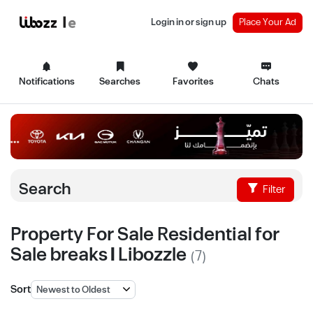
Login in or sign up
Place Your Ad
Notifications
Searches
Favorites
Chats
Search
Filter
Property For Sale Residential for
Sale breaks | Libozzle
(7)
Sort