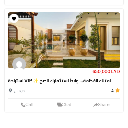
650,000 LYD
استراحة VIP ✨ امتلك الفخامة… وابدأ استثمارك الصح
4
طرابلس
Call
Chat
Share