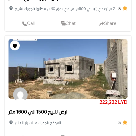
5
ارض مسحتها 2180 م تبعد ع رئيسي 600م لمياه ع عمق 60 م مكانها تاجوراء نشيع
Call
Chat
Share
222,222 LYD
ارض للبيع 1500 الي 1600 متر
5
الموقع تاجوراء متلت بئر العالم