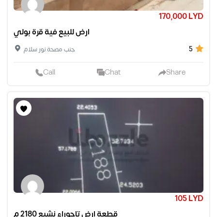
170,000 LYD
ارض للبيع فية قرة بولي
5
جنب مصحة نور سلام
Call
Chat
Share
105 LYD
قطعة ارض تاجوراء نشيع 2180 م