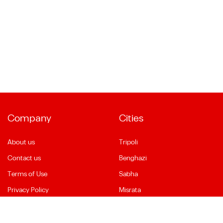
Company
Cities
About us
Tripoli
Contact us
Benghazi
Terms of Use
Sabha
Privacy Policy
Misrata
Social Media
Language