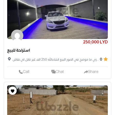
250,000 LYD
استراحة للبيع
0
سلام عليكم : استراحه في وادي ربيع الطفه مساحه الارض 715 متر ومسقوف البني 85 متر يوجد بيها مظلات وحوض سباحه بدون منظومه وبير فسكيه و بير سوده و اشجار متمرة وزي ما موضح في الصور البيع انشاءالله 250 الف غير قابل لي نقاش
Call
Chat
Share