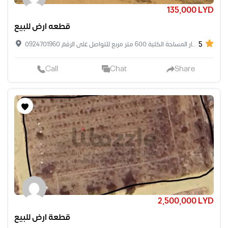
135,000 LYD
قطعه ارض للبيع
5
واجهتين سور تبعد على الشارع الرئيسي 70 متر المترو 225 دينار المساحة الكلية 600 متر مربع للتواصل على الرقم 0924701960
Call
Chat
Share
2,500,000 LYD
قطعة ارض للبيع