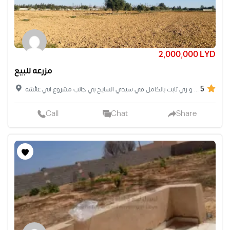
2,000,000 LYD
مزرعه للبيع
5
مزرعه للبيع مساحته 2هكتار يوجد بها 2ابار و 2استراحه يبو تشطيب وسكن عمال ومصوره تلاته واجهات إلا واجه وحده و ري تابت بالكامل في سيدي السايح بي جانب مشروع ابي عائشه
Call
Chat
Share