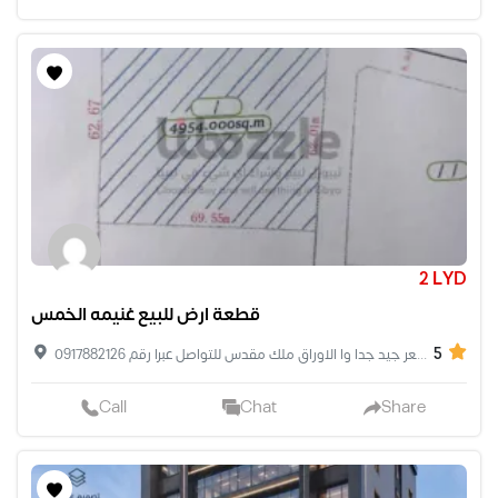
2 LYD
قطعة ارض للبيع غنيمه الخمس
5
قطعة ارض للبيع غنيمه ب بيه وجيهتين مساحة الأرض 5000 تبعد عليه البحر 1.5 كيلومتر عرض طريق 10 متر بي سعر جيد جدا وا الاوراق ملك مقدس للتواصل عبرا رقم 0917882126
Call
Chat
Share