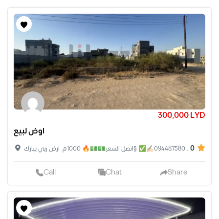
300,000 LYD
اوض لبيع
0
ارض للبيع مكان تاجوراء بلقرب من مسجد الرحمة واصل الضي الارض واجهتين البيع من المالك مباشرة رقم 0944875805✍🏻✅ §اتصل السعر💵💵🔥 1000م. ارض ربي يبارك
Call
Chat
Share