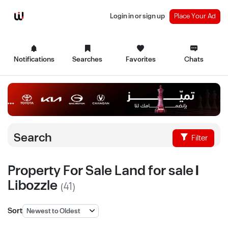
Login in or sign up
Place Your Ad
Notifications
Searches
Favorites
Chats
Search
Filter
Property For Sale Land for sale |
Libozzle
(41)
Sort