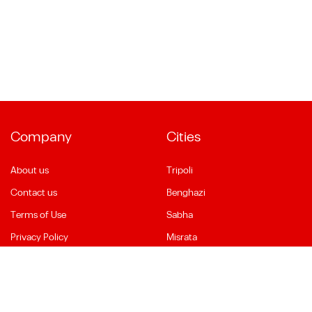
Company
Cities
About us
Tripoli
Contact us
Benghazi
Terms of Use
Sabha
Privacy Policy
Misrata
Social Media
Language