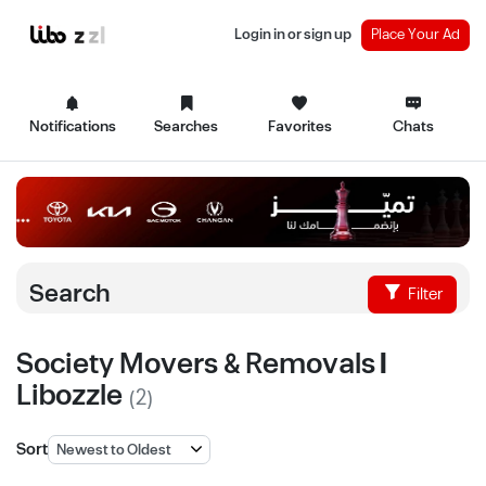
Login in or sign up
Place Your Ad
Notifications
Searches
Favorites
Chats
Search
Filter
Society Movers & Removals |
Libozzle
(2)
Sort