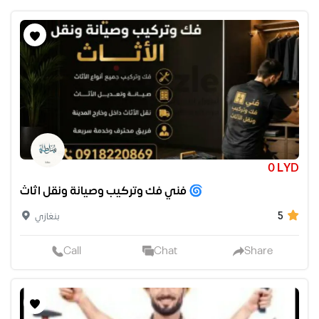
0 LYD
فني فك وتركيب وصيانة ونقل اثاث 🌀
5
بنغازي
Call
Chat
Share